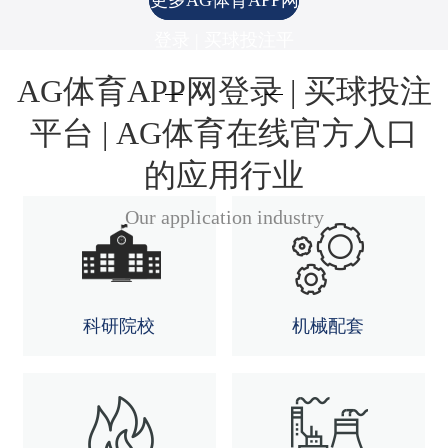
更多AG体育APP网
登录 | 买球投注平
台 | AG体育在线官
AG体育APP网登录 | 买球投注
方入口进入
平台 | AG体育在线官方入口
的应用行业
Our application industry
科研院校
机械配套