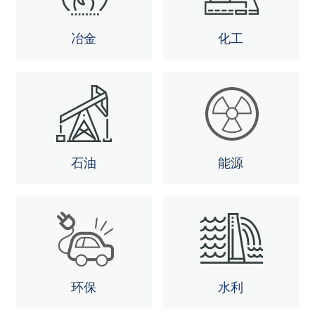
冶金
化工
石油
能源
环保
水利