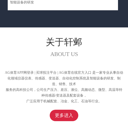
智能设备的研发
关于轩邺
ABOUT US
AG体育APP网登录 | 买球投注平台 | AG体育在线官方入口 是一家专业从事自动
化领域仪器仪表、传感器、变送器、自动化控制系统及智能设备的研发、制
造、销售、技术
服务的高科技公司，公司生产压力、差压、液位、高频动态、微型、高温等特
种传感器/变送器及配套设备，
广泛应用于机械配套、冶金、化工、石油等行业。
更多进入