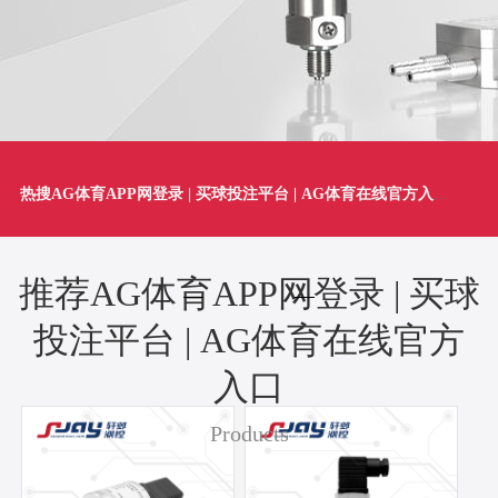
热搜AG体育APP网登录 | 买球投注平台 | AG体育在线官方入口：
压
推荐AG体育APP网登录 | 买球
投注平台 | AG体育在线官方
入口
Products