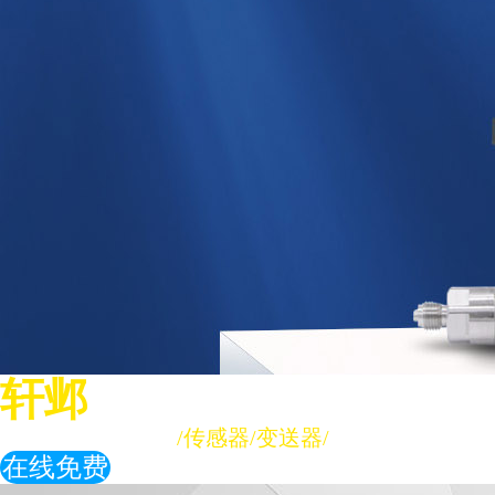
轩邺
测控科技
专业从事仪器仪表
/传感器/变送器/
自动化控制系统
在线免费