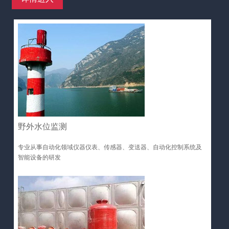
野外水位监测
专业从事自动化领域仪器仪表、传感器、变送器、自动化控制系统及
智能设备的研发